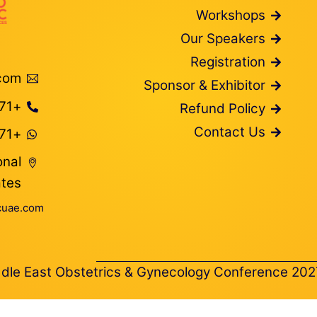
Workshops
Our Speakers
Registration
com
Sponsor & Exhibitor
+971 566374627
Refund Policy
Contact Us
+971 54 743 0844
onal
ates
uae.com