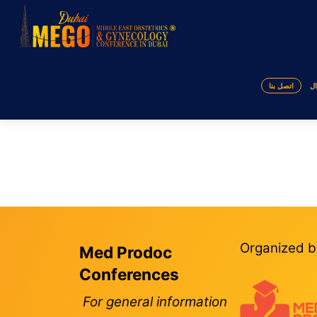
ال
اتصل بنا
Organized b
Med Prodoc
Conferences
For general information